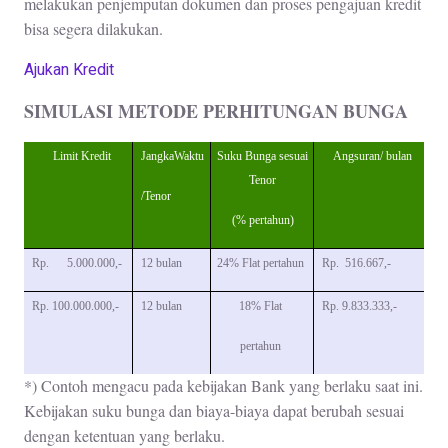
melakukan penjemputan dokumen dan proses pengajuan kredit
bisa segera dilakukan.
Ajukan Kredit
SIMULASI METODE PERHITUNGAN BUNGA
Limit Kredit
JangkaWaktu
Suku Bunga sesuai
Angsuran/ bulan
Tenor
/Tenor
(% pertahun)
Rp. 5.000.000,-
12 bulan
24% Flat pertahun
Rp. 516.667,-
Rp. 100.000.000,-
12 bulan
18% Flat
Rp. 9.833.333,-
pertahun
*) Contoh mengacu pada kebijakan Bank yang berlaku saat ini.
Kebijakan suku bunga dan biaya-biaya dapat berubah sesuai
dengan ketentuan yang berlaku.