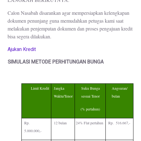
Calon Nasabah disarankan agar mempersiapkan kelengkapan
dokumen penunjang guna memudahkan petugas kami saat
melakukan penjemputan dokumen dan proses pengajuan kredit
bisa segera dilakukan.
Ajukan Kredit
SIMULASI METODE PERHITUNGAN BUNGA
Limit Kredit
Jangka
Suku Bunga
Angsuran/
Waktu/Tenor
sesuai Tenor
bulan
(% pertahun)
Rp.
12 bulan
24% Flat pertahun
Rp. 516.667,-
5.000.000,-