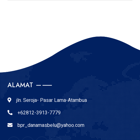
ALAMAT
jln. Seroja- Pasar Lama-Atambua
+62812-3913-7779
bpr_danamasbelu@yahoo.com