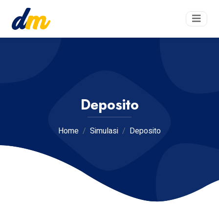
Deposito
Home
Simulasi
Deposito