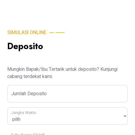
SIMULASI ONLINE
Deposito
Mungkin Bapak/Ibu Tertarik untuk deposito? Kunjungi
cabang terdekat kami.
Jumlah Deposito
Jangka Waktu
Suku Bunga Efektif